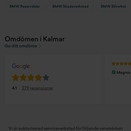
BMW Reservdelar
BMW Skadeverkstad
BMW Bilverkstad
Omdömen i Kalmar
Ge ditt omdöme
Magnus 
4.1
279 recensioner
Vi är auktoriserad serviceverkstad för följande varumärken