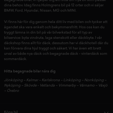
begagnade bilar,
vi hjälper dig att hitta din
nya bil
som passar
dina behov. Idag finns Holmgrens bil på 12 orter och vi säljer
BMW
,
Ford
,
Hyundai
,
Nissan
,
MG
och
MINI
.
Vi finns här för dig genom hela ditt liv med bilen och tycker att
ägandet ska vara enkelt och bekymmersfritt. Hos oss kan du
tryggt lämna in din bil på vår
bilverkstad
för all typ av
bilservice:
byta vindruta,
laga stenskott
eller
däckbyte
. I vår
däckshop
finns allt för
däck
,
dessutom har vi
däckhotell
d
är du
kan förvara dina
hjul
tryggt och säkert.
Vi har även ett brett
urval av både
nya däck
och
begagnade däck
-
vinterdäck
som
sommardäck.
Hitta begagnade bilar nära dig
Jönköping
–
Kalmar
–
Karlskrona
–
Linköping
–
Norrköping
–
Nyköping
–
Skövde
-
Vetlanda
–
Vimmerby
–
Värnamo
–
Växjö
–
Örebro
Köpa bil