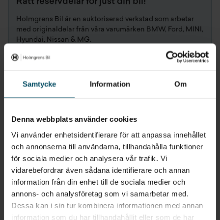
Rätt reservdelar för just din bil!
Holmgrens Bil är en auktoriserad verkstad som arbetar
med originaldelar från våra varumärken BMW, Ford, MINI,
Hyundai, Nissan & MG.
Fördelar med köpa bildelar hos oss
Samtycke
Information
Om
Original reservdelar
Expertkompetens på våra egna varumärken
Garantier på orginaldelar
Denna webbplats använder cookies
Holmgrens Bil erbjuder 7 dagars returrätt,
se
Vi använder enhetsidentifierare för att anpassa innehållet
returvillkor
och annonserna till användarna, tillhandahålla funktioner
för sociala medier och analysera vår trafik. Vi
vidarebefordrar även sådana identifierare och annan
information från din enhet till de sociala medier och
Kontakta våra reservdelsavdelningar
annons- och analysföretag som vi samarbetar med.
Dessa kan i sin tur kombinera informationen med annan
information som du har tillhandahållit eller som de har
VÄLJ STAD FÖR ATT SE KONTAKTUPPGIFTER