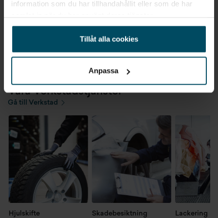
information som du har tillhandahållit eller som de har
VÄLJ STAD FÖR ATT SE KONTAKTUPPGIFTER
samlat in när du har använt deras tjänster.
Tillåt alla cookies
Anpassa
Våra Verkstadstjänster
Gå till Verkstad
Hjulskifte
Skadebesiktning
Lackering