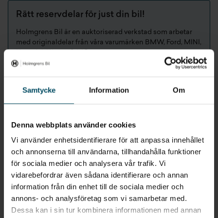
Rätt reservdelar för just din bil!
Holmgrens Bil är en auktoriserad verkstad som arbetar
med originaldelar från våra varumärken BMW, Ford, MINI,
Hyundai, Nissan & MG.
Fördelar med köpa bildelar hos oss
Samtycke
Information
Om
Original reservdelar
Expertkompetens på våra egna varumärken
Denna webbplats använder cookies
Garantier på orginaldelar
Holmgrens Bil erbjuder 7 dagars returrätt,
se
Vi använder enhetsidentifierare för att anpassa innehållet
returvillkor
och annonserna till användarna, tillhandahålla funktioner
för sociala medier och analysera vår trafik. Vi
vidarebefordrar även sådana identifierare och annan
information från din enhet till de sociala medier och
annons- och analysföretag som vi samarbetar med.
Kontakta våra reservdelsavdelningar
Dessa kan i sin tur kombinera informationen med annan