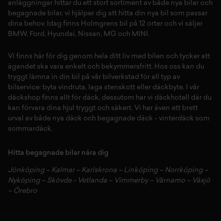
anläggningar hittar du ett stort sortiment av både
nya bilar
och
begagnade bilar,
vi hjälper dig att hitta din
nya bil
som passar
dina behov. Idag finns Holmgrens bil på 12 orter och vi säljer
BMW
,
Ford
,
Hyundai
,
Nissan
,
MG
och
MINI
.
Vi finns här för dig genom hela ditt liv med bilen och tycker att
ägandet ska vara enkelt och bekymmersfritt. Hos oss kan du
tryggt lämna in din bil på vår
bilverkstad
för all typ av
bilservice:
byta vindruta,
laga stenskott
eller
däckbyte
. I vår
däckshop
finns allt för
däck
,
dessutom har vi
däckhotell
d
är du
kan förvara dina
hjul
tryggt och säkert.
Vi har även ett brett
urval av både
nya däck
och
begagnade däck
-
vinterdäck
som
sommardäck.
Hitta begagnade bilar nära dig
Jönköping
–
Kalmar
–
Karlskrona
–
Linköping
–
Norrköping
–
Nyköping
–
Skövde
-
Vetlanda
–
Vimmerby
–
Värnamo
–
Växjö
–
Örebro