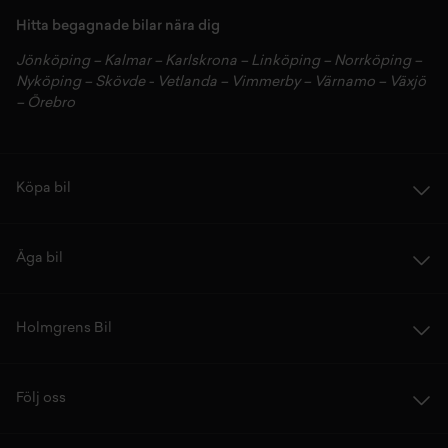
Hitta begagnade bilar nära dig
Jönköping
–
Kalmar
–
Karlskrona
–
Linköping
–
Norrköping
–
Nyköping
–
Skövde
-
Vetlanda
–
Vimmerby
–
Värnamo
–
Växjö
–
Örebro
Köpa bil
Äga bil
Holmgrens Bil
Följ oss