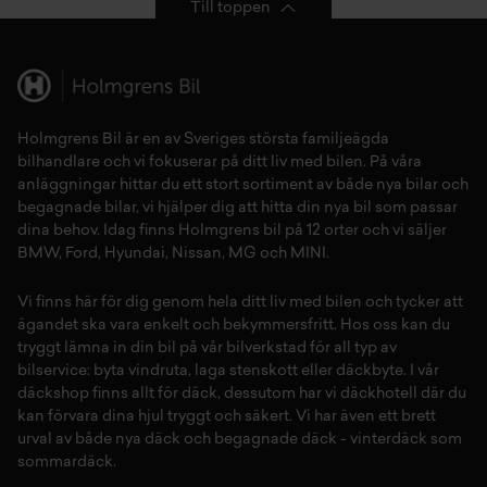
Till toppen
Holmgrens Bil är en av Sveriges största familjeägda
bilhandlare och vi fokuserar på ditt liv med bilen. På våra
anläggningar hittar du ett stort sortiment av både
nya bilar
och
begagnade bilar,
vi hjälper dig att hitta din
nya bil
som passar
dina behov. Idag finns Holmgrens bil på 12 orter och vi säljer
BMW
,
Ford
,
Hyundai
,
Nissan
,
MG
och
MINI
.
Vi finns här för dig genom hela ditt liv med bilen och tycker att
ägandet ska vara enkelt och bekymmersfritt. Hos oss kan du
tryggt lämna in din bil på vår
bilverkstad
för all typ av
bilservice:
byta vindruta,
laga stenskott
eller
däckbyte
. I vår
däckshop
finns allt för
däck
,
dessutom har vi
däckhotell
d
är du
kan förvara dina
hjul
tryggt och säkert.
Vi har även ett brett
urval av både
nya däck
och
begagnade däck
-
vinterdäck
som
sommardäck.