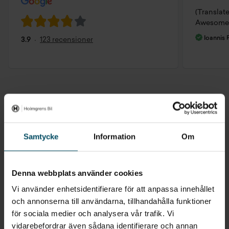
(Translat
Awesome 
Ioannis
3.9
123 recensioner
Behöver du hjälp med med att
boka skadeverkstad?
Samtycke
Information
Om
Kontakta Skadeverkstad
Denna webbplats använder cookies
Vi använder enhetsidentifierare för att anpassa innehållet
VÄLJ DIN NÄRMASTE ORT
och annonserna till användarna, tillhandahålla funktioner
för sociala medier och analysera vår trafik. Vi
vidarebefordrar även sådana identifierare och annan