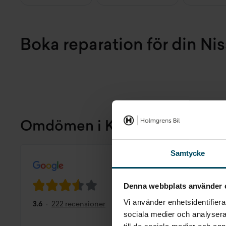
Boka reparation för din Ni
Omdömen i Karlskrona
Ge ditt o
Samtycke
(Translat
Denna webbplats använder 
experien
Vi använder enhetsidentifierar
3.6
222 recensioner
Bernt 
sociala medier och analysera 