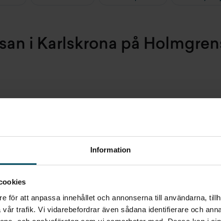
ssan i Karlskrona på Holmgrens
mdöme
Information
a day ago
2 months ago
ed by Google) Very positive
(Translated by Google) Ver
cookies
ce of the works
...
Läs mer
(Original) Mycket bra
e för att anpassa innehållet och annonserna till användarna, tillh
Gunnarson
Ronneby Bilvård
vår trafik. Vi vidarebefordrar även sådana identifierare och anna