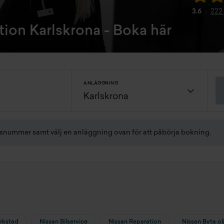
3.6
222
tion Karlskrona - Boka här
ANLÄGGNING
gsnummer samt välj en anläggning ovan för att påbörja bokning.
erkstad
Nissan Bilservice
Nissan Reparation
Nissan Byta ol