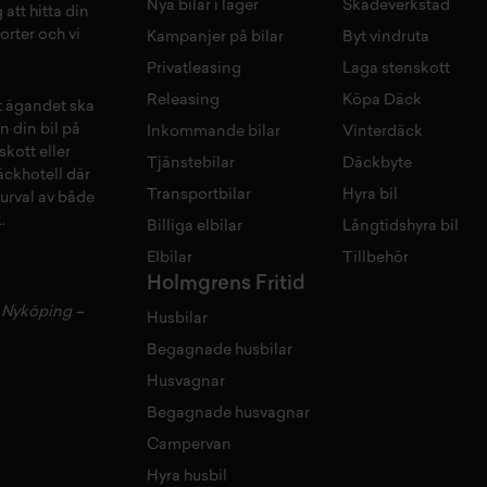
Nya bilar i lager
Skadeverkstad
 att hitta din
orter och vi
Kampanjer på bilar
Byt vindruta
Privatleasing
Laga stenskott
Releasing
Köpa Däck
tt ägandet ska
n din bil på
Inkommande bilar
Vinterdäck
skott
eller
Tjänstebilar
Däckbyte
äckhotell
d
är
Transportbilar
Hyra bil
 urval av både
.
Billiga elbilar
Långtidshyra bil
Elbilar
Tillbehör
Holmgrens Fritid
–
Nyköping
–
Husbilar
Begagnade husbilar
Husvagnar
Begagnade husvagnar
Campervan
Hyra husbil