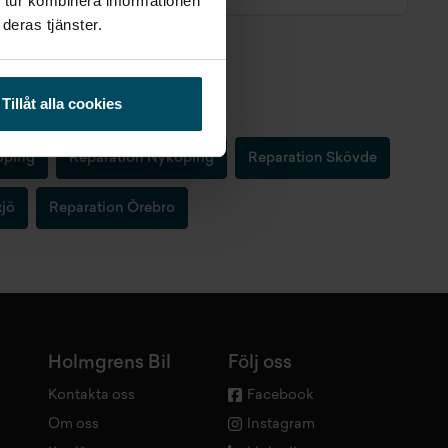
 tur kombinera informationen
deras tjänster.
Tillåt alla cookies
öping
Reparation Nyköping
Reparation Skövde
xjö
Reparation Örebro
Holmgrens Bil
Följ oss
Kontakta oss
Facebook
Om oss
Instagram