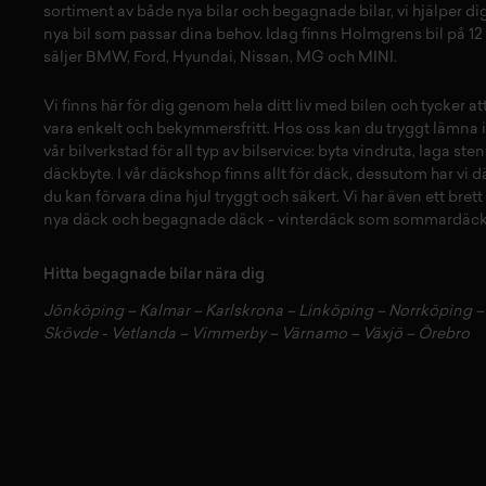
sortiment av både
nya bilar
och
begagnade bilar,
vi hjälper dig
nya bil
som passar dina behov. Idag finns Holmgrens bil på 12 
säljer
BMW
,
Ford
,
Hyundai
,
Nissan
,
MG
och
MINI
.
Vi finns här för dig genom hela ditt liv med bilen och tycker a
vara enkelt och bekymmersfritt. Hos oss kan du tryggt lämna i
vår
bilverkstad
för all typ av
bilservice:
byta vindruta,
laga sten
däckbyte
. I vår
däckshop
finns allt för
däck
,
dessutom har vi
d
du kan förvara dina
hjul
tryggt och säkert.
Vi har även ett brett
nya däck
och
begagnade däck
-
vinterdäck
som
sommardäck
Hitta begagnade bilar nära dig
Jönköping
–
Kalmar
–
Karlskrona
–
Linköping
–
Norrköping
Skövde
-
Vetlanda
–
Vimmerby
–
Värnamo
–
Växjö
–
Örebro