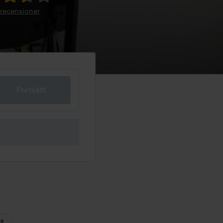
 recensioner
Fortsätt
ja