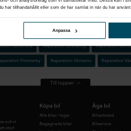
nnons- och analysföretag som vi samarbetar med. Dessa kan i sin
har tillhandahållit eller som de har samlat in när du har använt 
Anpassa
VÅRA BILVERKSTÄDER
ation Karlskrona
Reparation Linköping
Reparation Norrk
eparation Vimmerby
Reparation Värnamo
Reparation Vä
Till toppen
Köpa bil
Äga bil
Alla bilar i lager
Bilverkstad
re och vi
Begagnade bilar
Bilservice
tt stort