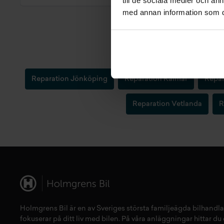
till de sociala medier och a
med annan information som du 
Reparation Jönköping
Reparation Kalmar
Repar
Reparation Vetlanda
R
Holmgrens Bil är en av Sveriges största familjeägda bilhandla
fokuserar på ditt liv med bilen. På våra anläggningar hittar du e