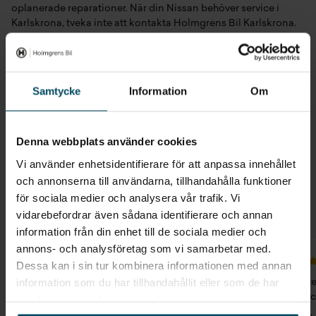
oplanerade reparationer. När din Nissan behöver service i
Karlskrona, tveka inte att kontakta Holmgrens Bil Karlskrona.
Boka Nissan service i Karlskrona idag
Vi är din pålitliga partner för
Nissan bilservice i Karlskrona
,
Samtycke
Information
Om
och vi ser fram emot att ta hand om din bil och hålla den i
toppskick.
Denna webbplats använder cookies
Vi använder enhetsidentifierare för att anpassa innehållet
och annonserna till användarna, tillhandahålla funktioner
för sociala medier och analysera vår trafik. Vi
Omdömen i Karlskrona
vidarebefordrar även sådana identifierare och annan
Ge ditt omdöme
information från din enhet till de sociala medier och
annons- och analysföretag som vi samarbetar med.
Dessa kan i sin tur kombinera informationen med annan
information som du har tillhandahållit eller som de har
(Translat
experienc
samlat in när du har använt deras tjänster.