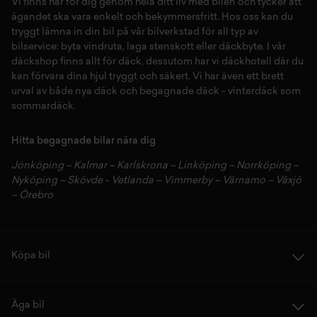
Vi finns här för dig genom hela ditt liv med bilen och tycker att
ägandet ska vara enkelt och bekymmersfritt. Hos oss kan du
tryggt lämna in din bil på vår
bilverkstad
för all typ av
bilservice:
byta vindruta,
laga stenskott
eller
däckbyte
. I vår
däckshop
finns allt för
däck
,
dessutom har vi
däckhotell
d
är du
kan förvara dina
hjul
tryggt och säkert.
Vi har även ett brett
urval av både
nya däck
och
begagnade däck
-
vinterdäck
som
sommardäck.
Hitta begagnade bilar nära dig
Jönköping
–
Kalmar
–
Karlskrona
–
Linköping
–
Norrköping
–
Nyköping
–
Skövde
-
Vetlanda
–
Vimmerby
–
Värnamo
–
Växjö
–
Örebro
Köpa bil
Äga bil