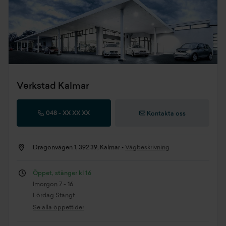
Verkstad Kalmar
048 -
XX XX XX
Kontakta oss
Dragonvägen 1, 392 39, Kalmar •
Vägbeskrivning
Öppet, stänger kl 16
Imorgon 7 - 16
Lördag Stängt
Se alla öppettider