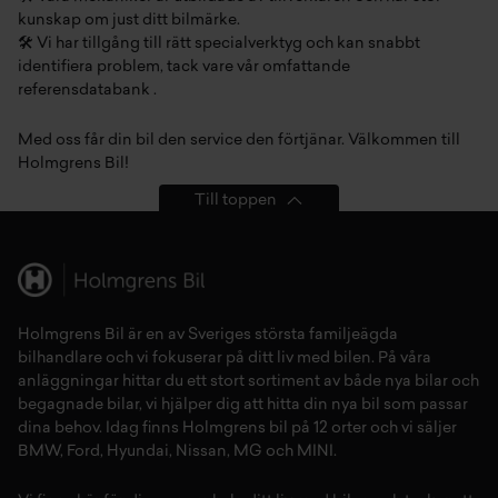
kunskap om just ditt bilmärke⁠.
🛠️ Vi har tillgång till rätt specialverktyg och kan snabbt
identifiera problem, tack vare vår omfattande
referensdatabank⁠ ⁠.
Med oss får din bil den service den förtjänar. Välkommen till
Holmgrens Bil!⁠
Till toppen
Holmgrens Bil är en av Sveriges största familjeägda
bilhandlare och vi fokuserar på ditt liv med bilen. På våra
anläggningar hittar du ett stort sortiment av både
nya bilar
och
begagnade bilar,
vi hjälper dig att hitta din
nya bil
som passar
dina behov. Idag finns Holmgrens bil på 12 orter och vi säljer
BMW
,
Ford
,
Hyundai
,
Nissan
,
MG
och
MINI
.