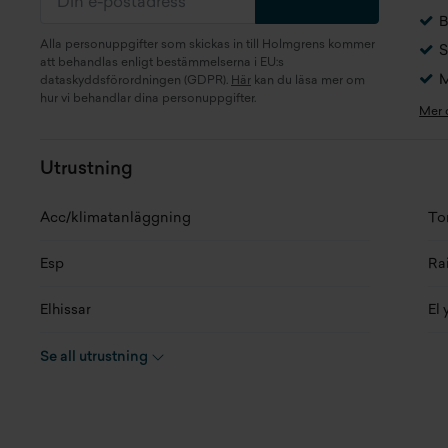
Kaross
Kombi
Se
B
Alla personuppgifter som skickas in till Holmgrens kommer
S
Motor
1.4 T-GDi (103 kW)
Fo
att behandlas enligt bestämmelserna i EU:s
M
dataskyddsförordningen (GDPR).
Här
kan du läsa mer om
Generation
PD 1st Facelift
Lä
hur vi behandlar dina personuppgifter.
Mer
Växellåda
Automat
Br
Utrustning
Antal växlar
7
Hö
Acc/klimatanläggning
To
Drivaxel
Framhjulsdrift
To
Esp
Rai
Drivmedel
Bensin
Tj
Elhissar
El
Tankvolym
50 l
La
Airbag förare & passagerare
Far
Se all utrustning
Förbrukning bl.körning
5,7 l/100km
Ma
(NEDC)
Isofix bak
Bl
Ma
Förbrukning bl.körning
6,2 l/100km