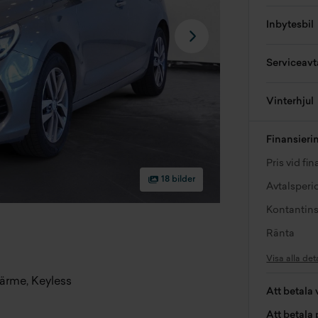
Inbytesbil
Serviceavt
Vinterhjul
Finansieri
Pris vid fi
18 bilder
Avtalsperi
Kontantins
Ränta
Visa alla det
ärme, Keyless
Att betala 
Att betala