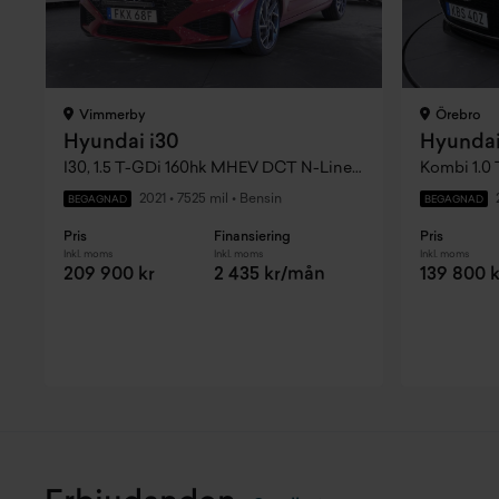
Vimmerby
Örebro
Hyundai i30
Hyundai
I30, 1.5 T-GDi 160hk MHEV DCT N-Line, Rattvärme, Stolsvärme, LED Ramp
Kombi 1.0
2021
•
7525 mil
•
Bensin
BEGAGNAD
BEGAGNAD
Pris
Finansiering
Pris
Inkl. moms
Inkl. moms
Inkl. moms
209 900 kr
2 435 kr/mån
139 800 k