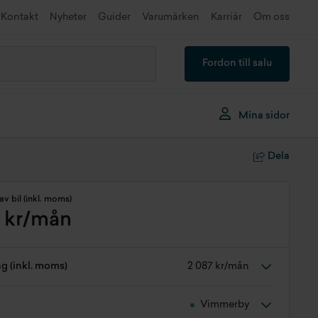
Kontakt
Nyheter
Guider
Varumärken
Karriär
Om oss
Fordon till salu
Mina sidor
Dela
av bil (inkl. moms)
 kr/mån
ng (inkl. moms)
2 087 kr/mån
Vimmerby