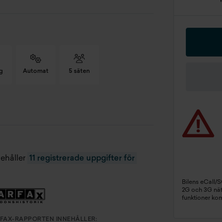
g
Automat
5 säten
c. 0-100 km/h
9 s
lindervolym
1353 cc
tal säten
5 st
nehåller
11 registrerade uppgifter för
rg
Grå
Bilens eCall/
2G och 3G näte
funktioner ko
gistreringsdatum
2019-01-29
FAX-RAPPORTEN INNEHÅLLER: