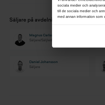
sociala medier och analysera 
till de sociala medier och a
med annan information som du 
Säljare på avdelningen
Magnus Carlsson
Säljare/Säljledare
Daniel Johansson
Säljare