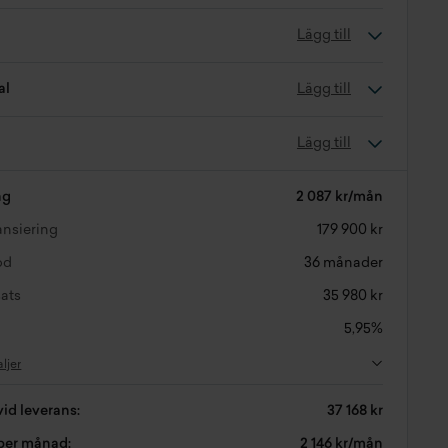
Lägg till
al
Lägg till
Lägg till
ng
2 087 kr/mån
nansiering
179 900 kr
od
36 månader
ats
35 980 kr
5,95%
aljer
vid leverans:
37 168 kr
 per månad:
2 146 kr/mån