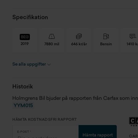
Specifikation
BEG
2019
7880 mil
646 kr/år
Bensin
1410 k
Se alla uppgifter
Registreringsnummer
YYM015
Ac
Chassinummer
TMAH3813GKJ043535
Cy
Historik
Skick
Begagnad
An
Holmgrens Bil bjuder på rapporten från Carfax som in
YYM015
Modellår
2019
Fä
HÄMTA KOSTNADSFRI RAPPORT
Miltal
7880 mil
Re
E-POST
Hämta rapport
CAR