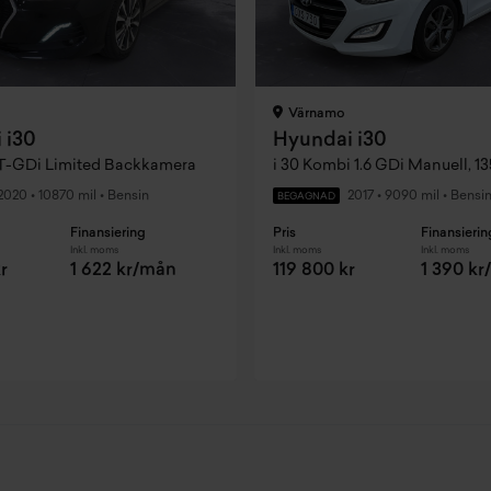
Värnamo
 i30
Hyundai i30
 T-GDi Limited Backkamera
2020
•
10870 mil
•
Bensin
2017
•
9090 mil
•
Bensi
BEGAGNAD
Finansiering
Pris
Finansierin
Inkl. moms
Inkl. moms
Inkl. moms
r
1 622 kr/mån
119 800 kr
1 390 k