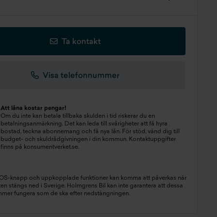
Ta kontakt
Visa telefonnummer
Att låna kostar pengar!
Om du inte kan betala tillbaka skulden i tid riskerar du en
betalningsanmärkning. Det kan leda till svårigheter att få hyra
bostad, teckna abonnemang och få nya lån. För stöd, vänd dig till
budget- och skuldrådgivningen i din kommun. Kontaktuppgifter
finns på
konsumentverket.se
.
SOS-knapp och uppkopplade funktioner kan komma att påverkas när
n stängs ned i Sverige. Holmgrens Bil kan inte garantera att dessa
mmer fungera som de ska efter nedstängningen.