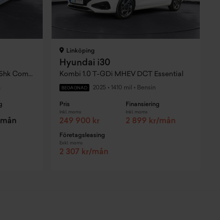
Linköping
Hyundai i30
i 30 Kombi 1.6 GDi Manuell, 135hk Comfort Sensorer
Kombi 1.0 T-GDi MHEV DCT Essential
n
2025
•
1410 mil
•
Bensin
BEGAGNAD
g
Pris
Finansiering
P
Inkl. moms
Inkl. moms
I
r/mån
249 900 kr
2 899 kr/mån
Företagsleasing
F
Exkl. moms
E
2 307 kr/mån