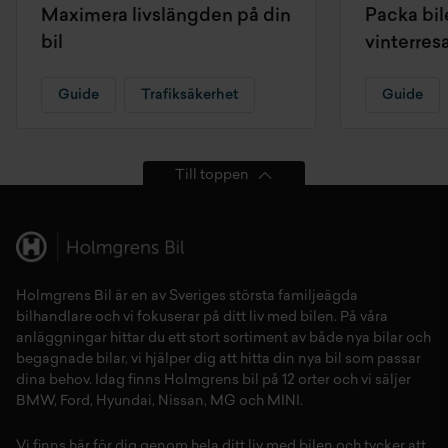
Maximera livslängden på din
Packa bil
bil
vinterres
Guide
Trafiksäkerhet
Guide
Till toppen
Holmgrens Bil är en av Sveriges största familjeägda
bilhandlare och vi fokuserar på ditt liv med bilen. På våra
anläggningar hittar du ett stort sortiment av både
nya bilar
och
begagnade bilar,
vi hjälper dig att hitta din
nya bil
som passar
dina behov. Idag finns Holmgrens bil på 12 orter och vi säljer
BMW
,
Ford
,
Hyundai
,
Nissan
,
MG
och
MINI
.
Vi finns här för dig genom hela ditt liv med bilen och tycker att