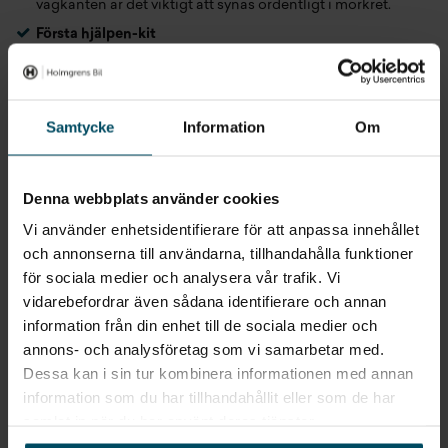
vägkanten är det viktigt att synas ordentligt i mörkret.
Första hjälpen-kit
Ficklampa
Mobilladdare.
Så att du kan ringa om olyckan är framme.
Värmeljus och tändstickor.
Samtycke
Information
Om
Filt och extra varma kläder.
I väntan på bärgning eller
hjälp.
Denna webbplats använder cookies
Bogserlina
Vi använder enhetsidentifierare för att anpassa innehållet
Snacks och vatten.
Om du blir fast är det alltid bra att ha
extra mat och vatten i bilen.
och annonserna till användarna, tillhandahålla funktioner
för sociala medier och analysera vår trafik. Vi
Isskrapa och snöborste
vidarebefordrar även sådana identifierare och annan
Skyffel.
Så att du kan skotta ut din bil om du fastnat i en
information från din enhet till de sociala medier och
snödriva.
annons- och analysföretag som vi samarbetar med.
Dessa kan i sin tur kombinera informationen med annan
information som du har tillhandahållit eller som de har
Kör tryggt och försiktigt på vägarna i vinter!
samlat in när du har använt deras tjänster.