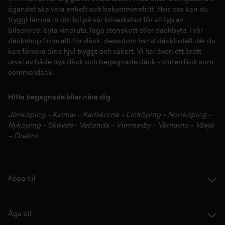
ägandet ska vara enkelt och bekymmersfritt. Hos oss kan du
tryggt lämna in din bil på vår
bilverkstad
för all typ av
bilservice:
byta vindruta,
laga stenskott
eller
däckbyte
. I vår
däckshop
finns allt för
däck
,
dessutom har vi
däckhotell
d
är du
kan förvara dina
hjul
tryggt och säkert.
Vi har även ett brett
urval av både
nya däck
och
begagnade däck
-
vinterdäck
som
sommardäck.
Hitta begagnade bilar nära dig
Jönköping
–
Kalmar
–
Karlskrona
–
Linköping
–
Norrköping
–
Nyköping
–
Skövde
-
Vetlanda
–
Vimmerby
–
Värnamo
–
Växjö
–
Örebro
Köpa bil
Äga bil