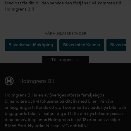
Med oss får din bil den service den förtjänar. Välkommen till
Holmgrens Bil!⁠
Behöver du oljebyte? Vår bilverkstad i Nyköping erbjuder
snabb och smidig service med byte av olja och oljefilter för att
skydda motorn och förlänga dess livslängd.
VÅRA BILVERKSTÄDER
Övriga verkstadstjänster i Nyköping
Bilverkstad Jönköping
Bilverkstad Kalmar
Bilverksta
Utöver service och reparation erbjuder vår bilverkstad i
Nyköping hjälp med bilbatteri, stötdämpare, säkerhetskontroll
och annat som krävs för att hålla bilen i toppskick året runt.
Till toppen
Boka tid på en verkstad för
bilen nära dig i Nyköping
Holmgrens Bil är en av Sveriges största familjeägda
Holmgrens Bilverkstad ligger centralt i Nyköping och är lätt att
bilhandlare och vi fokuserar på ditt liv med bilen. På våra
nå för bilägare i hela regionen. Vi är en del av Holmgrens Bil –
anläggningar hittar du ett stort sortiment av både
nya bilar
och
en av Sveriges mest välkända bilverkstäder för olika
begagnade bilar,
vi hjälper dig att hitta din
nya bil
som passar
bilmodeller och bilmärken.
dina behov. Idag finns Holmgrens bil på 12 orter och vi säljer
BMW
,
Ford
,
Hyundai
,
Nissan
,
MG
och
MINI
.
Holmgrens Bilverkstad i Nyköping - för dig som vill ha