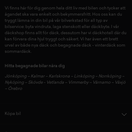
det bästa för din bil!
Vi finns här för dig genom hela ditt liv med bilen och tycker att
ägandet ska vara enkelt och bekymmersfritt. Hos oss kan du
tryggt lämna in din bil på vår
bilverkstad
för all typ av
bilservice:
byta vindruta,
laga stenskott
eller
däckbyte
. I vår
däckshop
finns allt för
däck
,
dessutom har vi
däckhotell
d
är du
kan förvara dina
hjul
tryggt och säkert.
Vi har även ett brett
urval av både
nya däck
och
begagnade däck
-
vinterdäck
som
sommardäck.
Hitta begagnade bilar nära dig
Jönköping
–
Kalmar
–
Karlskrona
–
Linköping
–
Norrköping
–
Nyköping
–
Skövde
-
Vetlanda
–
Vimmerby
–
Värnamo
–
Växjö
–
Örebro
Köpa bil