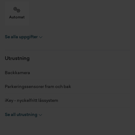
Automat
Se alla uppgifter
Skick
Ny
Modellår
2024
Utrustning
Miltal
0 mil
Backkamera
Kaross
SUV
Parkeringssensorer fram och bak
Växellåda
Automat
iKey - nyckelfritt låssystem
Drivmedel
Elbil
Regnsensor
Se all utrustning
Färg
Grön
Elektrisk parkeringsbroms