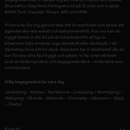
begagnade bilar,
vi hjälper dig att hitta din
nya bil
som passar
dina behov. Idag finns Holmgrens bil på 12 orter och vi säljer
BMW
,
Ford
,
Hyundai
,
Nissan
,
MG
och
MINI
.
Vi finns här för dig genom hela ditt liv med bilen och tycker att
ägandet ska vara enkelt och bekymmersfritt. Hos oss kan du
tryggt lämna in din bil på vår
bilverkstad
för all typ av
bilservice:
byta vindruta,
laga stenskott
eller
däckbyte
. I vår
däckshop
finns allt för
däck
,
dessutom har vi
däckhotell
d
är du
kan förvara dina
hjul
tryggt och säkert.
Vi har även ett brett
urval av både
nya däck
och
begagnade däck
-
vinterdäck
som
sommardäck.
Hitta begagnade bilar nära dig
Jönköping
–
Kalmar
–
Karlskrona
–
Linköping
–
Norrköping
–
Nyköping
–
Skövde
-
Vetlanda
–
Vimmerby
–
Värnamo
–
Växjö
–
Örebro
Köpa bil