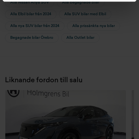
Alla Nissan Ariya SUV
Alla begagnade bilar
Alla Elbil bilar från 2024
Alla SUV bilar med Elbil
Alla nya SUV bilar från 2024
Alla prissänkta nya bilar
Begagnade bilar Örebro
Alla Outlet bilar
Liknande fordon till salu