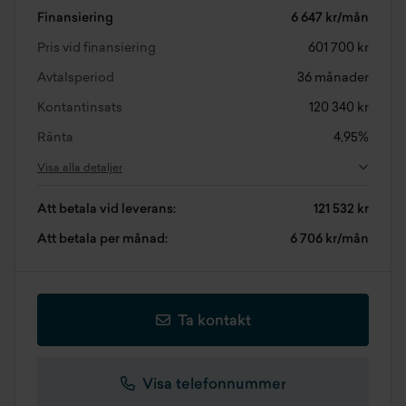
Finansiering
6 647 kr/mån
Pris vid finansiering
601 700 kr
Avtalsperiod
36 månader
Kontantinsats
120 340 kr
Ränta
4,95%
Visa alla detaljer
Att betala vid leverans:
121 532 kr
Att betala per månad:
6 706 kr/mån
Ta kontakt
Visa telefonnummer