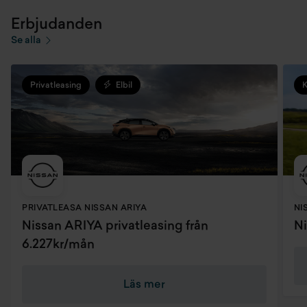
Erbjudanden
Se alla
Privatleasing
Elbil
PRIVATLEASA NISSAN ARIYA
NI
Nissan ARIYA privatleasing från
Ni
6.227kr/mån
Läs mer