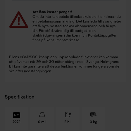
Att låna kostar pengar!
Om du inte kan betala tillbaka skulden i tid riskerar du
en betalningsanmärkning. Det kan leda till svårigheter
att få hyra bostad, teckna abonnemang och få nya
lån. För stöd, vänd dig till budget- och
skuldrådgivningen i din kommun. Kontaktuppgifter
finns på
konsumentverket.se
.
Bilens eCall/SOS-knapp och uppkopplade funktioner kan komma
att påverkas när 2G och 3G näten stängs ned i Sverige. Holmgrens
Bil kan inte garantera att dessa funktioner kommer fungera som de
ska efter nedstängningen.
Specifikation
NY
2024
0 mil
Elbil
0 kg