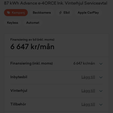
87 kWh Advance e-4ORCE Ink. Vinterhjul Serviceavtal
Kampanj
Backkamera
Elbil
Apple CarPlay
Keyless
Automat
Finansiering av bil (inkl. moms)
6 647 kr/mån
Finansiering (inkl. moms)
6 647 kr/mån
Inbytesbil
Lägg till
Vinterhjul
Lägg till
Tillbehör
Lägg till