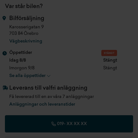
Klädsel
Black
Var står bilen?
Intelligent aktiv filbytesvarnare
Längd
0 mm
Bilförsäljning
Ratt man inställbar i höjd och längd
Karosserigatan 9
Bredd
0 mm
703 84 Örebro
Intelligent trötthetsvarningssystem
Vägbeskrivning
Höjd
0 mm
Mode-3 laddkabel
Öppettider
STÄNGT
Tjänstevikt
0 kg
Idag 8/8
Stängt
Trådlös apple carplay och android auto med sladd
Imorgon 9/8
Stängt
Max dragvikt
0 kg
Se alla öppettider
Två 12,3 tum skärmar och navsystem
Leverans till valfri anläggning
Max släpvagnsvikt B-körkort
0 kg
Värmepump
Få levererad till en av våra 7 anläggningar
Anläggningar och leveranstider
Bluetooth
e-Pedal Step
019-
XX XX XX
Förarstol med svankstöd