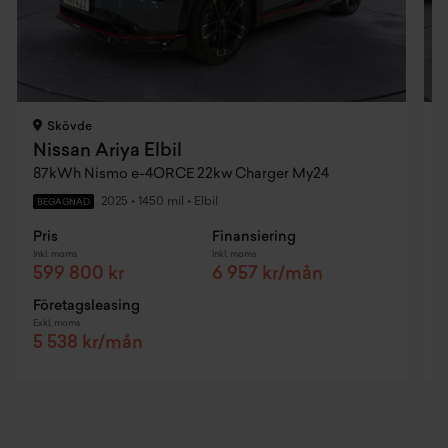
Skövde
Nissan Ariya Elbil
87kWh Nismo e-4ORCE 22kw Charger My24
E
2025
•
1450 mil
•
Elbil
BEGAGNAD
Pris
Finansiering
P
Inkl. moms
Inkl. moms
I
599 800 kr
6 957 kr/mån
Företagsleasing
F
Exkl. moms
E
5 538 kr/mån