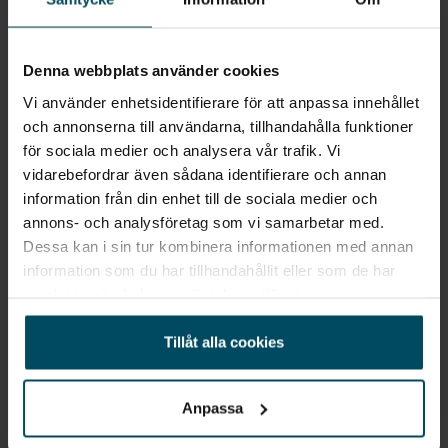
Helljus-assistans
Carl Edin
Pär Åkerling
Säljare
Säljare
eljusterbar ratt
Denna webbplats använder cookies
Nissanconnect services-app
Vi använder enhetsidentifierare för att anpassa innehållet
Sebastian
och annonserna till användarna, tillhandahålla funktioner
Dombrowe
19tum aluminiumfälgar
Säljare
för sociala medier och analysera vår trafik. Vi
vidarebefordrar även sådana identifierare och annan
12V uttag
information från din enhet till de sociala medier och
annons- och analysföretag som vi samarbetar med.
Elmanövrerad förar- och passtol, 6-vägs
Dessa kan i sin tur kombinera informationen med annan
information som du har tillhandahållit eller som de har
Sök liknande fordon
samlat in när du har använt deras tjänster.
Tillåt alla cookies
Alla Nissan Ariya
Alla Nissan från 2024
Alla Nissan med Elbil
Alla Nissan SUV
Anpassa
Alla Nissan Ariya från 2024
Alla Nissan Ariya med Elbil