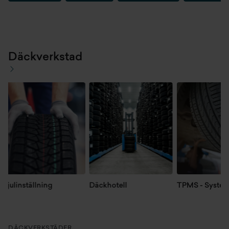
Däckverkstad
julinställning
Däckhotell
TPMS - System
DÄCKVERKSTÄDER