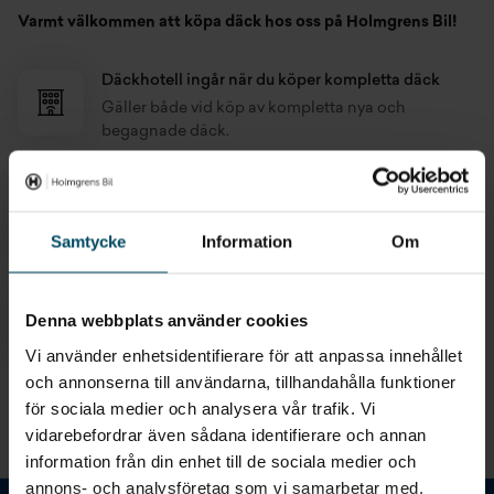
Varmt välkommen att köpa däck hos oss på Holmgrens Bil!
Däckhotell ingår när du köper kompletta däck
Gäller både vid köp av kompletta nya och
begagnade däck.
Begagnade hjul alltid med god kvalitet
Vi är noga med din säkerhet och säljer alltid hjul
Samtycke
Information
Om
som är kontrollerade av våra däckexperter.
Vi tar hand om dina gamla däck
Denna webbplats använder cookies
Du behöver bara lämna bilen hos oss så byter vi till
nya fräscha däck och tar hand om dina gamla däck.
Vi använder enhetsidentifierare för att anpassa innehållet
och annonserna till användarna, tillhandahålla funktioner
för sociala medier och analysera vår trafik. Vi
VÅRA DÄCK VARUMÄRKEN
vidarebefordrar även sådana identifierare och annan
information från din enhet till de sociala medier och
annons- och analysföretag som vi samarbetar med.