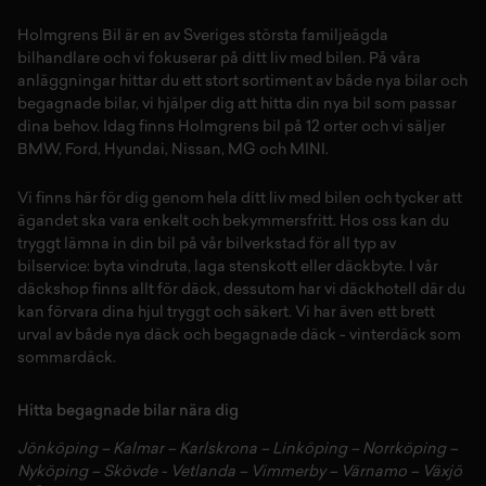
Holmgrens Bil är en av Sveriges största familjeägda
bilhandlare och vi fokuserar på ditt liv med bilen. På våra
anläggningar hittar du ett stort sortiment av både
nya bilar
och
begagnade bilar,
vi hjälper dig att hitta din
nya bil
som passar
dina behov. Idag finns Holmgrens bil på 12 orter och vi säljer
BMW
,
Ford
,
Hyundai
,
Nissan
,
MG
och
MINI
.
Vi finns här för dig genom hela ditt liv med bilen och tycker att
ägandet ska vara enkelt och bekymmersfritt. Hos oss kan du
tryggt lämna in din bil på vår
bilverkstad
för all typ av
bilservice:
byta vindruta,
laga stenskott
eller
däckbyte
. I vår
däckshop
finns allt för
däck
,
dessutom har vi
däckhotell
d
är du
kan förvara dina
hjul
tryggt och säkert.
Vi har även ett brett
urval av både
nya däck
och
begagnade däck
-
vinterdäck
som
sommardäck.
Hitta begagnade bilar nära dig
Jönköping
–
Kalmar
–
Karlskrona
–
Linköping
–
Norrköping
–
Nyköping
–
Skövde
-
Vetlanda
–
Vimmerby
–
Värnamo
–
Växjö