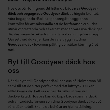
Hos oss på Holmgrens Bil hittar du både
nya Goodyear
däck
och
begagnade
Goodyear däck
av högsta kvalitet.
Våra
begagnade däck
har genomgått noggranna
kontroller för att säkerställa att de fortfarande erbjuder
utmärkt prestanda och säkerhet, medan våra nya däck ger
dig den senaste teknologin och bästa möjliga väggrepp.
Oavsett vad du väljer, kan du vara trygg i att dina
Goodyear däck
levererar pålitlig och säker körning året
runt.
Byt till Goodyear däck hos
oss
När du byter till Goodyear däck hos oss på Holmgrens Bil
ser vi till att de sitter perfekt med rätt lufttryck. Du kan
alltid känna dig helt säker när du rullar ut från vår
däckverkstad
.
Hos oss kan du köpa både
sommardäck
och
vinterdäck
, förvara sen dina Goodyear däck säkert på
våra
däckhotell
. Skulle du behöva en
hjulinställning
,