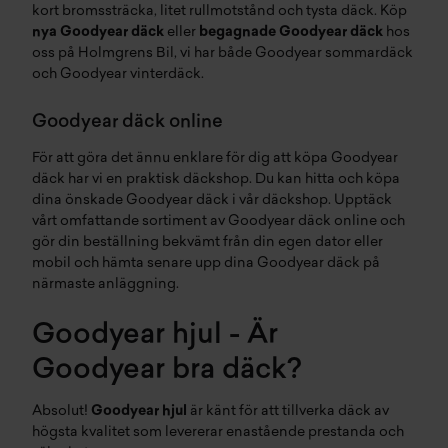
kort bromssträcka, litet rullmotstånd och tysta däck. Köp
nya Goodyear däck
eller
begagnade Goodyear däck
hos
oss på Holmgrens Bil, vi har både
Goodyear sommardäck
och
Goodyear vinterdäck
.
Goodyear däck online
För att göra det ännu enklare för dig att köpa Goodyear
däck har vi en praktisk däckshop. Du kan hitta och köpa
dina önskade Goodyear däck i vår däckshop. Upptäck
vårt omfattande sortiment av Goodyear däck online och
gör din beställning bekvämt från din egen dator eller
mobil och hämta senare upp dina Goodyear däck på
närmaste anläggning.
Goodyear hjul - Är
Goodyear bra däck?
Absolut!
Goodyear hjul
är känt för att tillverka däck av
högsta kvalitet som levererar enastående prestanda och