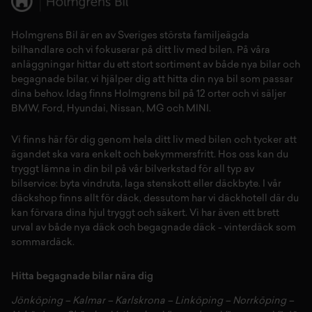
Holmgrens Bil är en av Sveriges största familjeägda
bilhandlare och vi fokuserar på ditt liv med bilen. På våra
anläggningar hittar du ett stort sortiment av både
nya bilar
och
begagnade bilar,
vi hjälper dig att hitta din
nya bil
som passar
dina behov. Idag finns Holmgrens bil på 12 orter och vi säljer
BMW
,
Ford
,
Hyundai
,
Nissan
,
MG
och
MINI
.
Vi finns här för dig genom hela ditt liv med bilen och tycker att
ägandet ska vara enkelt och bekymmersfritt. Hos oss kan du
tryggt lämna in din bil på vår
bilverkstad
för all typ av
bilservice:
byta vindruta,
laga stenskott
eller
däckbyte
. I vår
däckshop
finns allt för
däck
,
dessutom har vi
däckhotell
d
är du
kan förvara dina
hjul
tryggt och säkert.
Vi har även ett brett
urval av både
nya däck
och
begagnade däck
-
vinterdäck
som
sommardäck.
Hitta begagnade bilar nära dig
Jönköping
–
Kalmar
–
Karlskrona
–
Linköping
–
Norrköping
–