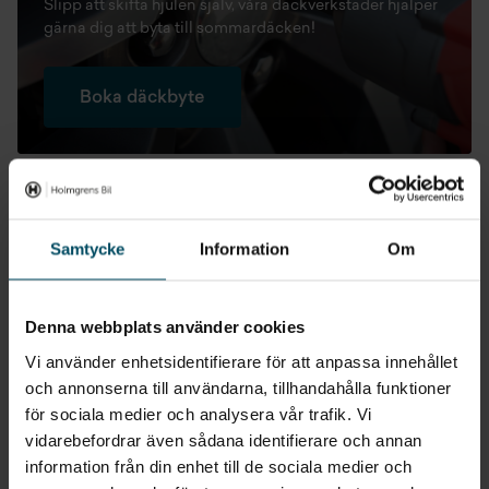
Slipp att skifta hjulen själv, våra däckverkstäder hjälper
gärna dig att byta till sommardäcken!
Boka däckbyte
Samtycke
Information
Om
Denna webbplats använder cookies
VI HAR SOMMARDÄCK TILL DIN BIL
Vi använder enhetsidentifierare för att anpassa innehållet
Köp sommardäck online!
och annonserna till användarna, tillhandahålla funktioner
Köp sommardäck online eller hos vår däckverkstad. Vid
för sociala medier och analysera vår trafik. Vi
köp av fyra kompletta sommarhjul bjuder vi på en
vidarebefordrar även sådana identifierare och annan
säsong förvaring.
information från din enhet till de sociala medier och