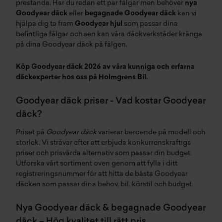
prestanda. Har du redan ett par fälgar men behöver
nya
Goodyear däck
eller
begagnade Goodyear däck
kan vi
hjälpa dig ta fram
Goodyear hjul
som passar dina
befintliga fälgar och sen kan våra
däckverkstäder
kränga
på dina Goodyear däck på
fälgen
.
Köp Goodyear däck 2026 av våra kunniga och erfarna
däckexperter hos oss på Holmgrens Bil.
Goodyear däck priser - Vad kostar Goodyear
däck?
Priset på
Goodyear däck
varierar beroende på modell och
storlek. Vi strävar efter att erbjuda konkurrenskraftiga
priser och prisvärda alternativ som passar din budget.
Utforska vårt sortiment oven genom att fylla i ditt
registreringsnummer för att hitta de bästa Goodyear
däcken som passar dina behov, bil, körstil och budget.
Nya Goodyear däck & begagnade Goodyear
däck – Hög kvalitet till rätt pris