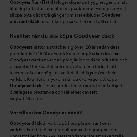
Goodyear Run-Flat däck
ger dig extra trygghet genom att
låta dig fortsätta köra efter en punktering. För dig som vill
slippa byta däck två gånger om året erbjuder
Goodyear
året runt-däck
med fokus på säkerhet och hållbarhet.
Kvalitet när du ska köpa Goodyear däck
Goodyears
historia sträcker sig över 120 år sedan dess
grundande år 1898 av Frank Seiberling. Sedan dess har
Goodyear däcken
varit en pionjär inom däckindustrin och
en symbol för kvalitet och innovation och fortsatt att
leverera däck av högsta kvalitet till bilägare över hela
världen. Kvalitet är nyckeln när du överväger att köpa
Goodyear däck
. Deras produkter är kända för att erbjuda
överlägsen prestanda och säkerhet oavsett
vägförhållanden.
Var tillverkas Goodyear däck?
Goodyear däck
tillverkas på flera platser runt om i
världen. Företaget har produktionsanläggningar som
upprätthåller höga kvalitetsstandarder för att säkerställa