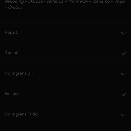
Nyköping
–
Skövde
-
Vetlanda
–
Vimmerby
–
Värnamo
–
Växjö
–
Örebro
Köpa bil
Äga bil
Holmgrens Bil
Följ oss
Holmgrens Fritid