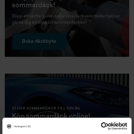
sommardäck!
Slipp att skifta hjulen själv, våra däckverkstäder hjälper
gärna dig att byta till sommardäcken!
Boka däckbyte
VI HAR SOMMARDÄCK TILL DIN BIL
Köp sommardäck online!
Köp sommardäck online eller hos vår däckverkstad. Vid
köp av fyra kompletta sommarhjul bjuder vi på en