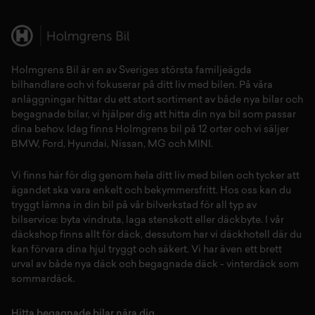
Holmgrens Bil är en av Sveriges största familjeägda
bilhandlare och vi fokuserar på ditt liv med bilen. På våra
anläggningar hittar du ett stort sortiment av både
nya bilar
och
begagnade bilar,
vi hjälper dig att hitta din
nya bil
som passar
dina behov. Idag finns Holmgrens bil på 12 orter och vi säljer
BMW
,
Ford
,
Hyundai
,
Nissan
,
MG
och
MINI
.
Vi finns här för dig genom hela ditt liv med bilen och tycker att
ägandet ska vara enkelt och bekymmersfritt. Hos oss kan du
tryggt lämna in din bil på vår
bilverkstad
för all typ av
bilservice:
byta vindruta,
laga stenskott
eller
däckbyte
. I vår
däckshop
finns allt för
däck
,
dessutom har vi
däckhotell
d
är du
kan förvara dina
hjul
tryggt och säkert.
Vi har även ett brett
urval av både
nya däck
och
begagnade däck
-
vinterdäck
som
sommardäck.
Hitta begagnade bilar nära dig