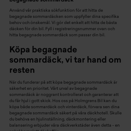
begagnade sommardäck
Använd vår praktiska sökfunktion för att hitta de
begagnade sommardäcken som uppfyller dina specifika
behov och önskemål. Vi gör det enkelt att hitta de bästa
däcken för din bil. Fyll i registreringsnummer ovan och
hitta begagnade sommardäck som passar din bil.
Köpa begagnade
sommardäck, vi tar hand om
resten
När du funderar på att köpa begagnade sommardäck är
säkerhet en prioritet. Vårt urval av begagnade
sommardäck är noggrant kontrollerat och garanterar att
du får
hjul
i gott skick.
Hos oss på Holmgrens Bil kan du
köpa både
sommardäck
och
vinterdäck
, förvara sen dina
begagnade sommardäck säkert på våra
däckhotell
. Skulle
du behöva en
hjulinställning
,
däckmontering
eller
balansering
erbjuder våra
däckverkstäder
även detta - en