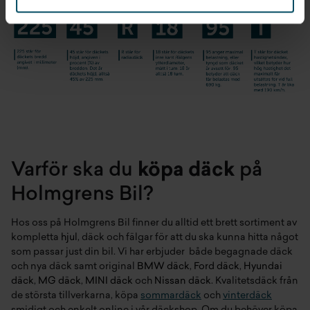
Varför ska du
köpa däck
på
Holmgrens Bil?
Hos oss på Holmgrens Bil finner du alltid ett brett sortiment av
kompletta
hjul
, däck och fälgar för att du ska kunna hitta något
som passar just din bil. Vi har erbjuder både begagnade däck
och nya däck samt original
BMW däck
,
Ford däck
,
Hyundai
däck
,
MG däck
,
MINI däck
och
Nissan däck
. Kvalitetsdäck från
de största tillverkarna, köpa
sommardäck
och
vinterdäck