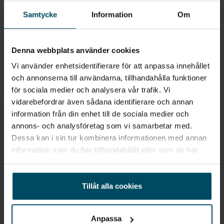
säsong förvaring.
Samtycke
Information
Om
Köp sommardäck här
Denna webbplats använder cookies
Vi använder enhetsidentifierare för att anpassa innehållet
och annonserna till användarna, tillhandahålla funktioner
för sociala medier och analysera vår trafik. Vi
vidarebefordrar även sådana identifierare och annan
information från din enhet till de sociala medier och
Vad betyder däckmärkningen?
annons- och analysföretag som vi samarbetar med.
Dessa kan i sin tur kombinera informationen med annan
information som du har tillhandahållit eller som de har
samlat in när du har använt deras tjänster.
Tillåt alla cookies
Anpassa