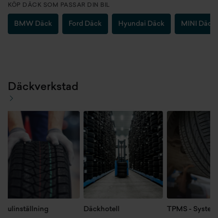
KÖP DÄCK SOM PASSAR DIN BIL
BMW Däck
Ford Däck
Hyundai Däck
MINI Däck
Däckverkstad
ulinställning
Däckhotell
TPMS - System