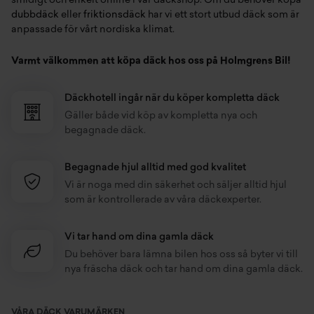
smidigt och enkelt online i vår däckshop. Om du behöver köpa
dubbdäck
eller
friktionsdäck
har vi ett stort utbud däck som är
anpassade för vårt nordiska klimat.
Varmt välkommen att köpa däck hos oss på Holmgrens Bil!
Däckhotell ingår när du köper kompletta däck
Gäller både vid köp av kompletta nya och
begagnade däck.
Begagnade hjul alltid med god kvalitet
Vi är noga med din säkerhet och säljer alltid hjul
som är kontrollerade av våra däckexperter.
Vi tar hand om dina gamla däck
Du behöver bara lämna bilen hos oss så byter vi till
nya fräscha däck och tar hand om dina gamla däck.
VÅRA DÄCK VARUMÄRKEN