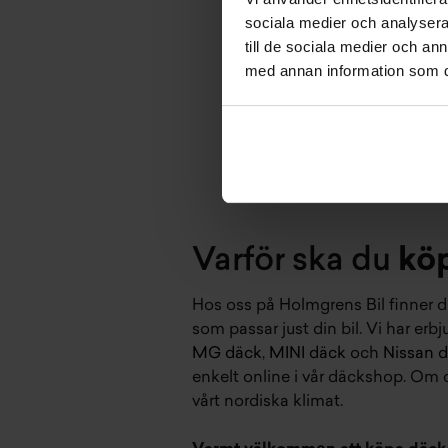
sociala medier och analysera 
till de sociala medier och a
med annan information som du 
Varför ska du
kö
Hos oss på Holmgrens Bil finner du
som passar just din bil. Vi har e
MG däck
,
MINI däck
och
Nissan 
enkelt online i vår däckshop. Om
vårt nordiska klimat.