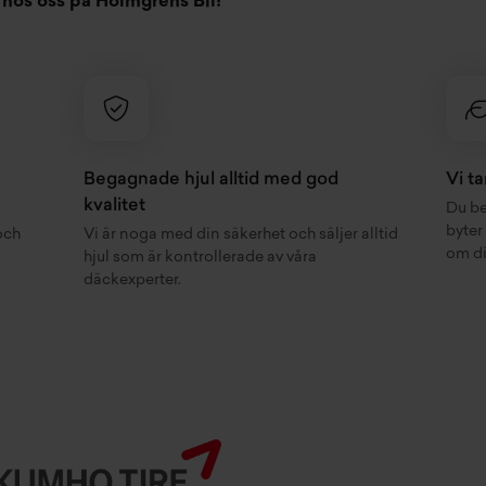
hos oss på Holmgrens Bil!
Begagnade hjul alltid med god
Vi t
kvalitet
Du be
byter
och
Vi är noga med din säkerhet och säljer alltid
om di
hjul som är kontrollerade av våra
däckexperter.