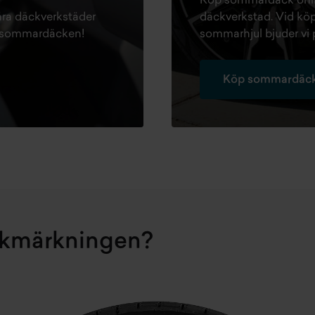
Köp sommardäck onlin
 våra däckverkstäder
däckverkstad. Vid köp
ill sommardäcken!
sommarhjul bjuder vi 
Köp sommardäck
ckmärkningen?