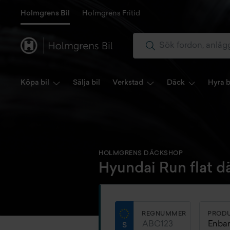
Holmgrens Bil
Holmgrens Fritid
Köpa bil
Sälja bil
Verkstad
Däck
Hyra b
HOLMGRENS DÄCKSHOP
Hyundai Run flat d
REGNUMMER
PROD