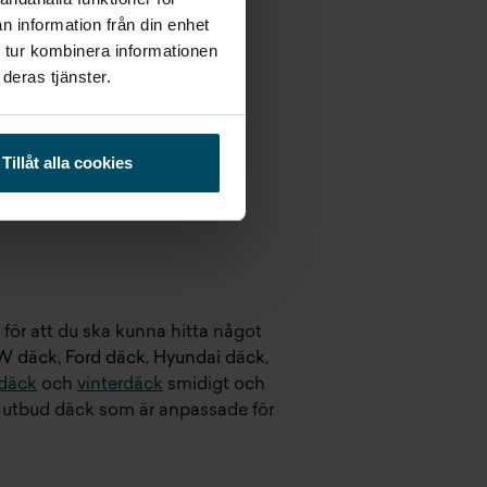
n information från din enhet
 tur kombinera informationen
deras tjänster.
Tillåt alla cookies
r för att du ska kunna hitta något
 däck
,
Ford däck
,
Hyundai däck
,
däck
och
vinterdäck
smidigt och
rt utbud däck som är anpassade för