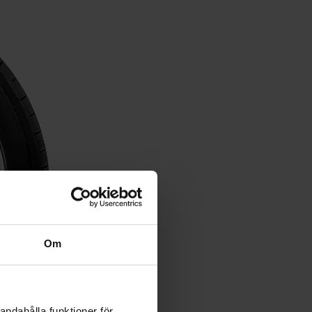
Om
andahålla funktioner för