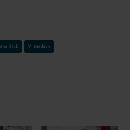
mardäck
Vinterdäck