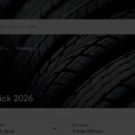
il
Företag
äck 2026
UKT
SÄSONG