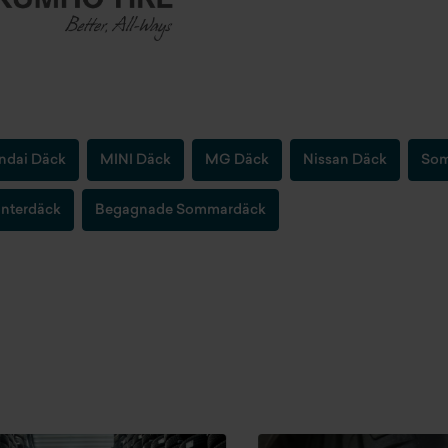
ndai Däck
MINI Däck
MG Däck
Nissan Däck
Som
nterdäck
Begagnade Sommardäck