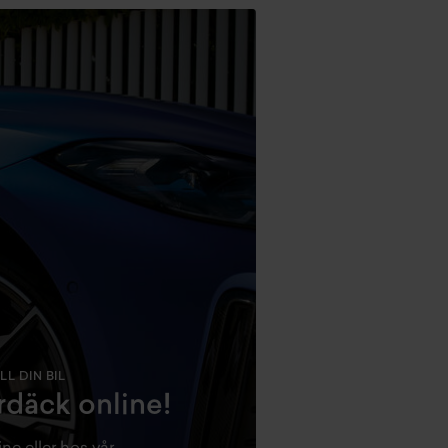
L DIN BIL
däck online!