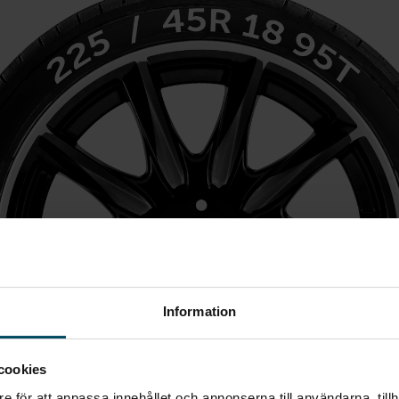
Information
cookies
e för att anpassa innehållet och annonserna till användarna, tillh