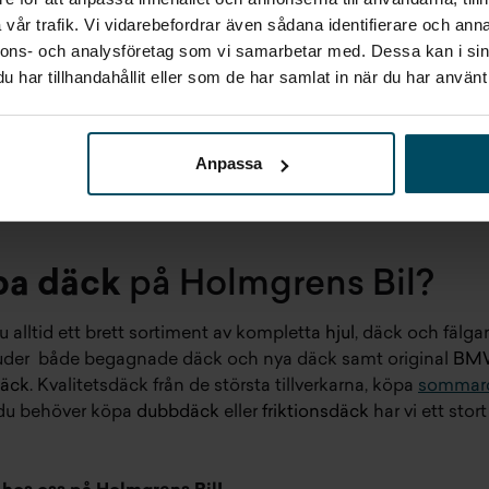
vår trafik. Vi vidarebefordrar även sådana identifierare och anna
nnons- och analysföretag som vi samarbetar med. Dessa kan i sin
har tillhandahållit eller som de har samlat in när du har använt 
Anpassa
pa däck
på Holmgrens Bil?
 alltid ett brett sortiment av kompletta
hjul
, däck och fälga
rbjuder både begagnade däck och nya däck samt original
BMW
däck
. Kvalitetsdäck från de största tillverkarna, köpa
sommar
 du behöver köpa
dubbdäck
eller
friktionsdäck
har vi ett sto