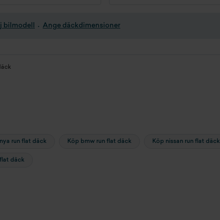
j bilmodell
Ange däckdimensioner
däck
nya run flat däck
Köp bmw run flat däck
Köp nissan run flat däck
flat däck