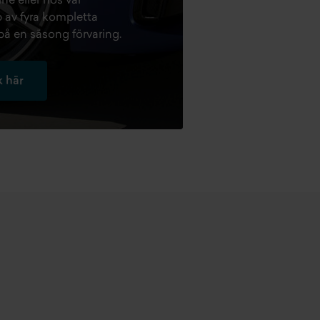
e eller hos vår
 av fyra kompletta
på en säsong förvaring.
 här