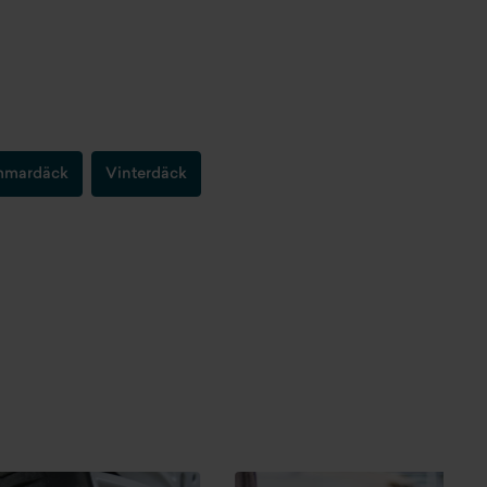
mardäck
Vinterdäck