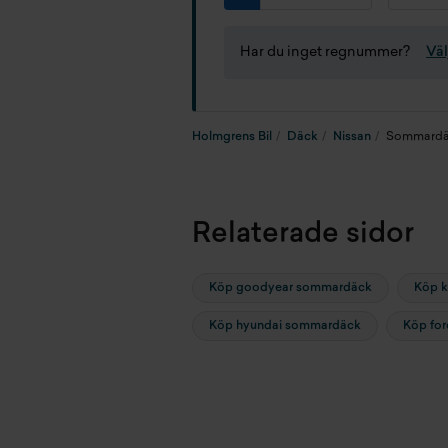
Har du inget regnummer?
Väl
Holmgrens Bil
Däck
Nissan
Sommardä
Relaterade sidor
Köp goodyear sommardäck
Köp 
Köp hyundai sommardäck
Köp fo