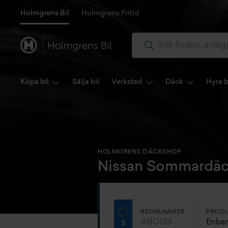
Holmgrens Bil
Holmgrens Fritid
Köpa bil
Sälja bil
Verkstad
Däck
Hyra b
HOLMGRENS DÄCKSHOP
Nissan Sommardäc
REGNUMMER
PROD