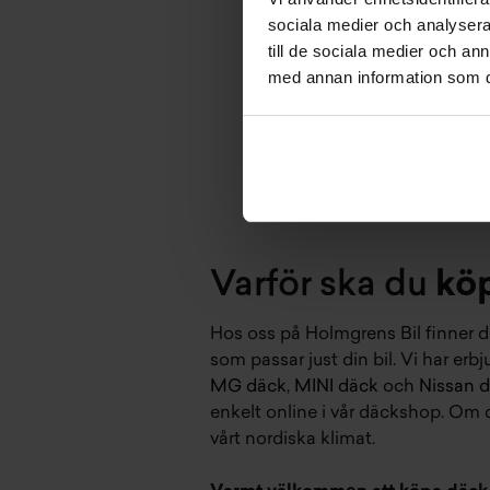
sociala medier och analysera 
till de sociala medier och a
med annan information som du 
Varför ska du
kö
Hos oss på Holmgrens Bil finner du
som passar just din bil. Vi har e
MG däck
,
MINI däck
och
Nissan 
enkelt online i vår däckshop. Om
vårt nordiska klimat.