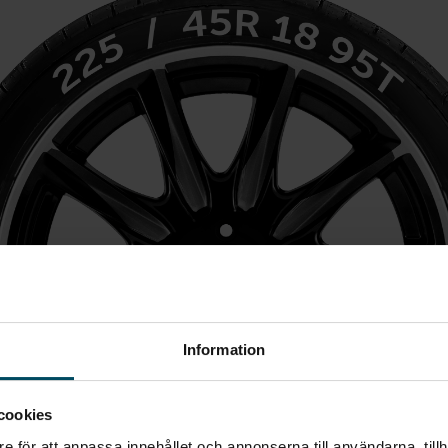
Information
cookies
e för att anpassa innehållet och annonserna till användarna, tillh