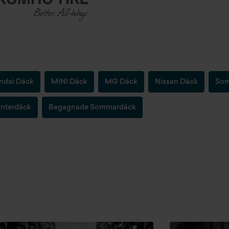
ndai Däck
MINI Däck
MG Däck
Nissan Däck
Som
nterdäck
Begagnade Sommardäck