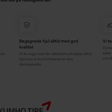
hos oss på Holmgrens Bil!
Begagnade hjul alltid med god
Vi t
kvalitet
Du be
byter
och
Vi är noga med din säkerhet och säljer alltid
om di
hjul som är kontrollerade av våra
däckexperter.