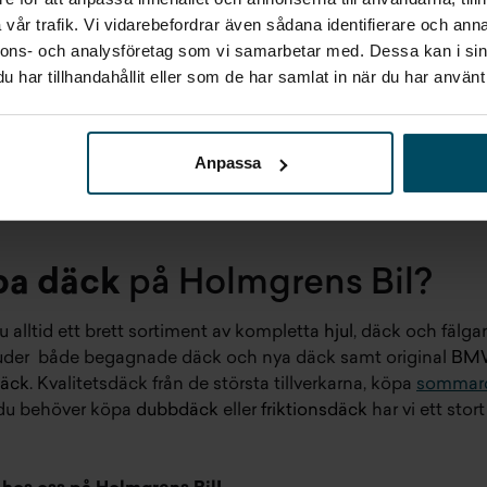
vår trafik. Vi vidarebefordrar även sådana identifierare och anna
nnons- och analysföretag som vi samarbetar med. Dessa kan i sin
har tillhandahållit eller som de har samlat in när du har använt 
Anpassa
pa däck
på Holmgrens Bil?
 alltid ett brett sortiment av kompletta
hjul
, däck och fälga
rbjuder både begagnade däck och nya däck samt original
BMW
däck
. Kvalitetsdäck från de största tillverkarna, köpa
sommar
 du behöver köpa
dubbdäck
eller
friktionsdäck
har vi ett sto