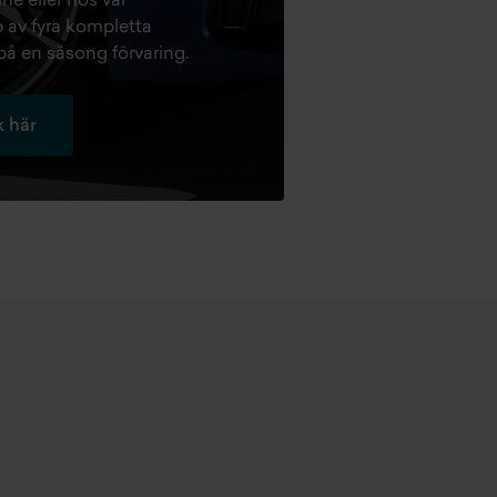
e eller hos vår
 av fyra kompletta
på en säsong förvaring.
 här