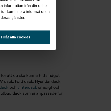
n information från din enhet
 tur kombinera informationen
deras tjänster.
Tillåt alla cookies
r för att du ska kunna hitta något
 däck
,
Ford däck
,
Hyundai däck
,
däck
och
vinterdäck
smidigt och
rt utbud däck som är anpassade för