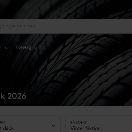
il
Företag
k 2026
UKT
SÄSONG