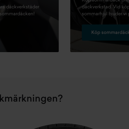
Köp sommardäck onlin
 våra däckverkstäder
däckverkstad. Vid köp
ill sommardäcken!
sommarhjul bjuder vi 
Köp sommardäck
ckmärkningen?