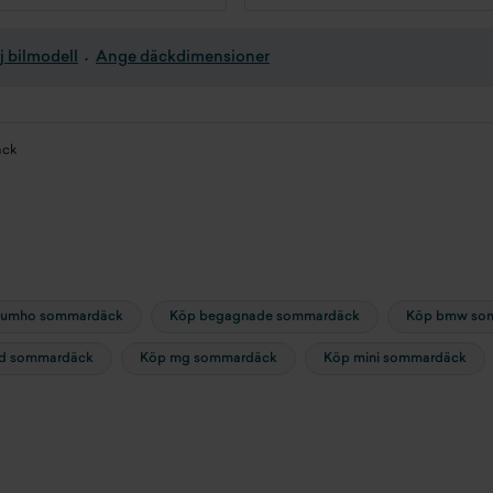
j bilmodell
Ange däckdimensioner
ck
kumho sommardäck
Köp begagnade sommardäck
Köp bmw so
rd sommardäck
Köp mg sommardäck
Köp mini sommardäck