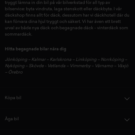
tryggt lämna in din bil på vår
bilverkstad
för all typ av
bilservice:
byta vindruta,
laga stenskott
eller
däckbyte
. I vår
däckshop
finns allt för
däck
,
dessutom har vi
däckhotell
d
är du
kan förvara dina
hjul
tryggt och säkert.
Vi har även ett brett
urval av både
nya däck
och
begagnade däck
-
vinterdäck
som
sommardäck.
Hitta begagnade bilar nära dig
Jönköping
–
Kalmar
–
Karlskrona
–
Linköping
–
Norrköping
–
Nyköping
–
Skövde
-
Vetlanda
–
Vimmerby
–
Värnamo
–
Växjö
–
Örebro
Köpa bil
Äga bil