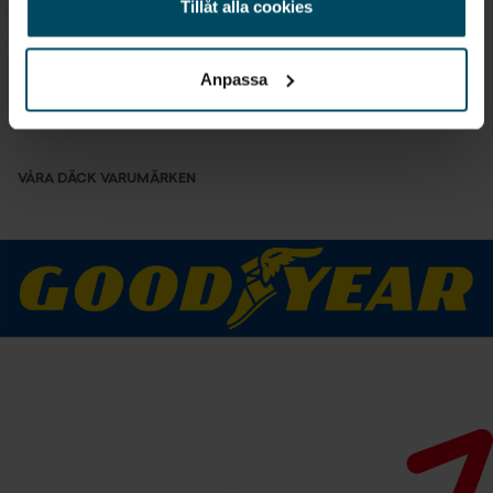
som är kontrollerade av våra däckexperter.
Tillåt alla cookies
Vi tar hand om dina gamla däck
Anpassa
Du behöver bara lämna bilen hos oss så byter vi till
nya fräscha däck och tar hand om dina gamla däck.
VÅRA DÄCK VARUMÄRKEN