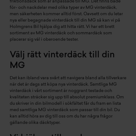
friktionsdäck
som är anpassade till MG. Det finns både
för- och nackdelar med olika typer av MG
vinterdäck
,
men säkerheten kommer alltid först. Oavsett om du letar
nya eller
begagnade vinterdäck
till din MG så kan vi på
Holmgrens Bil hjälpa dig att hitta rätt. Vi har ett brett
sortiment av MG vinterdäck och
sommardäck
som
placerar sig väl i oberoende tester.
Välj rätt vinterdäck till din
MG
Det kan ibland vara svårt att navigera bland alla tillverkare
när det är dags att köpa nya vinterdäck. Samtliga MG
vinterdäck i vårt sortiment är noggrant testade och
kvaliteten sträcker sig upp till absolut premiumklass. Om
du skriver in din bilmodell i sökfältet får du fram en lista
med samtliga MG vinterdäck som passar till din bil. Du
kan alltid höra av dig till oss om du har några frågor
gällande olika däcktyper.